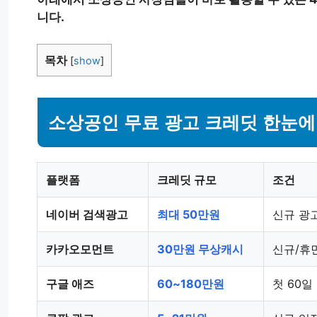
니다.
목차
[
show
]
소상공인 무료 광고 크레딧 한눈에
플랫폼
크레딧 규모
조건
네이버 검색광고
최대 50만원
신규 광
카카오모먼트
30만원 무상캐시
신규/휴
구글 애즈
60~180만원
첫 60일