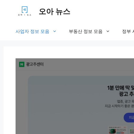
컨
오아 뉴스
텐
츠
로
사업자 정보 모음
부동산 정보 모음
정부 
건
너
뛰
기