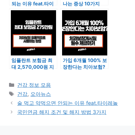
되는 이유 feat.타이
나는 증상 10가지
레놀
임플란트 보험금 최
가입 6개월 100% 보
대 2,570,000원 지
장한다는 치아보험?
급! 모르면 손해
치과보장개시일을 확
인해야합니다.
카
건강 정보 모음
테
태
건강
,
오아뉴스
고
그
술 먹고 약먹으면 안되는 이유 feat.타이레놀
리
국민연금 해지 조건 및 해지 방법 3가지