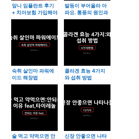
앞니 임플란트 후기
발등이 부어올라 아
+ 치아보험 가입해야
파요. 통풍의 원인과
하는이유 3가지
예방법
숙취 살인마 파워에
콜라겐 효능 4가지
이드 해장법
와 섭취 방법
술 먹고 약먹으면 안
신장 안좋으면 나타