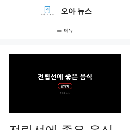
컨
오아 뉴스
텐
츠
로
메뉴
건
너
뛰
기
전립선에 좋은 음식