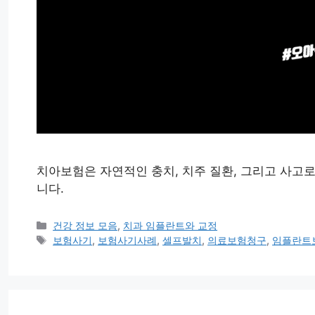
치아보험은 자연적인 충치, 치주 질환, 그리고 사고로
니다.
카
건강 정보 모음
,
치과 임플란트와 교정
테
태
보험사기
,
보험사기사례
,
셀프발치
,
의료보험청구
,
임플란트
고
그
리