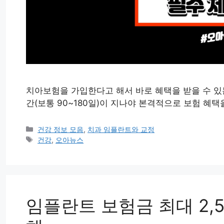
치아보험을 가입한다고 해서 바로 혜택을 받을 수 있
간(보통 90~180일)이 지나야 본격적으로 보험 혜택
카
건강 정보 모음
,
치과 임플란트와 교정
테
태
건강
,
오아뉴스
고
그
리
임플란트 보험금 최대 2,5