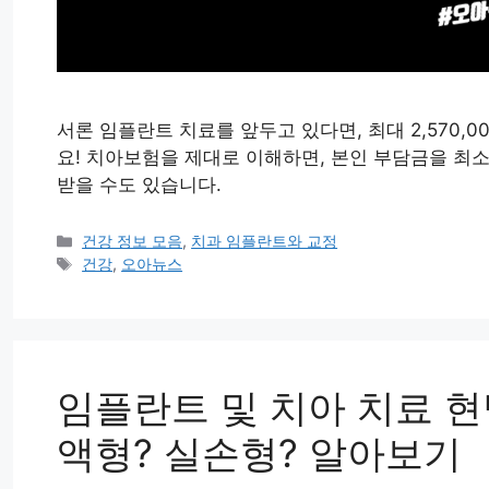
서론 임플란트 치료를 앞두고 있다면, 최대 2,570,
요! 치아보험을 제대로 이해하면, 본인 부담금을 최
받을 수도 있습니다.
카
건강 정보 모음
,
치과 임플란트와 교정
테
태
건강
,
오아뉴스
고
그
리
임플란트 및 치아 치료 현
액형? 실손형? 알아보기