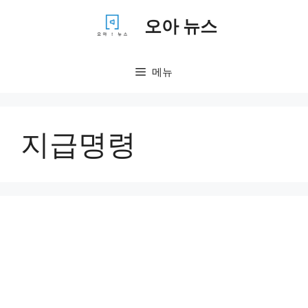
컨
오아 뉴스
텐
츠
로
메뉴
건
너
뛰
기
지급명령