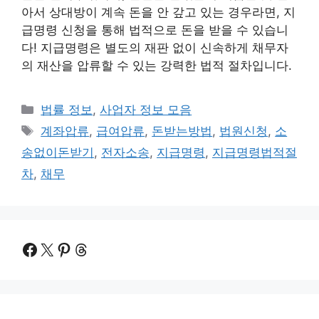
아서 상대방이 계속 돈을 안 갚고 있는 경우라면, 지
급명령 신청을 통해 법적으로 돈을 받을 수 있습니
다! 지급명령은 별도의 재판 없이 신속하게 채무자
의 재산을 압류할 수 있는 강력한 법적 절차입니다.
카
법률 정보
,
사업자 정보 모음
테
태
계좌압류
,
급여압류
,
돈받는방법
,
법원신청
,
소
고
그
송없이돈받기
,
전자소송
,
지급명령
,
지급명령법적절
리
차
,
채무
Facebook
X
Pinterest
Threads