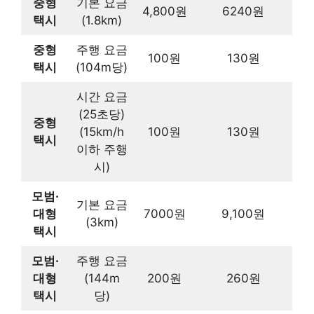
중형
기본 요금
4,800원
6240원
택시
(1.8km)
중형
주행 요금
100원
130원
택시
(104m당)
시간 요금
(25초당)
중형
(15km/h
100원
130원
택시
이하 주행
시)
모범·
기본 요금
대형
7000원
9,100원
(3km)
택시
모범·
주행 요금
대형
(144m
200원
260원
택시
당)