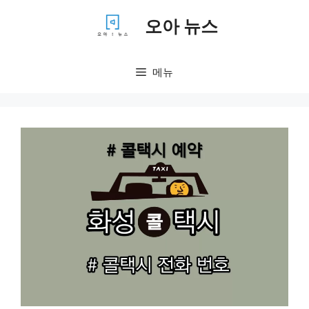
컨
오아 뉴스
텐
츠
로
메뉴
건
너
뛰
기