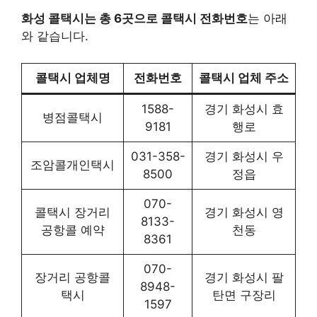
화성 콜택시는 총 6곳으로 콜택시 전화번호
는 아래
와 같습니다.
콜택시 업체명
전화번호
콜택시 업체 주소
1588-
경기 화성시 효
병점콜택시
9181
행로
031-358-
경기 화성시 우
조암콜개인택시
8500
정읍
070-
콜택시 장거리
경기 화성시 영
8133-
공항콜 예약
천동
8361
070-
장거리 공항콜
경기 화성시 팔
8948-
택시
탄면 구장리
1597