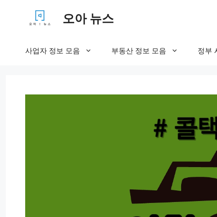
컨
오아 뉴스
텐
츠
로
사업자 정보 모음
부동산 정보 모음
정부 
건
너
뛰
기