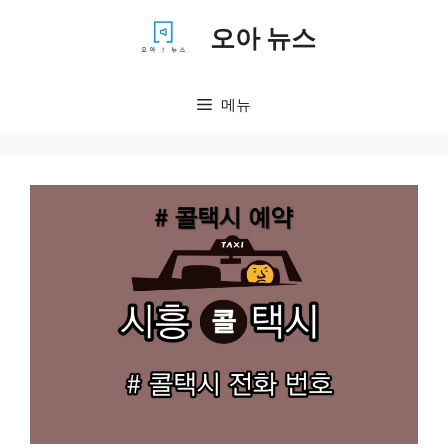
컨
오아 뉴스
텐
츠
로
메뉴
건
너
뛰
기