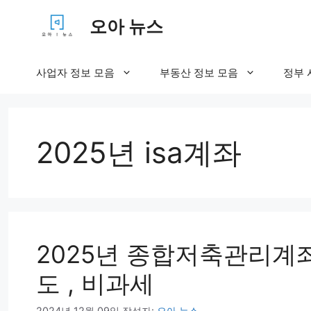
컨
오아 뉴스
텐
츠
로
사업자 정보 모음
부동산 정보 모음
정부 
건
너
뛰
기
2025년 isa계좌
2025년 종합저축관리계좌 
도 , 비과세
2024년 12월 09일
작성자:
오아 뉴스