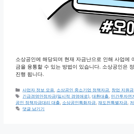
소상공인에 해당되며 현재 자금난으로 인해 사업에 
금을 융통할 수 있는 방법이 있습니다. 소상공인은 정
진행 됩니다.
카
사업자 정보 모음
,
소상공인 중소기업 정책자금
,
창업 지원금
테
태
긴급경영안정자금(일시적 경영애로)
,
대환대출
,
민간투자연
고
그
공인 정책자금대리 대출
,
소상공인특화자금
,
재도전특별자금
,
저
리
댓글 남기기