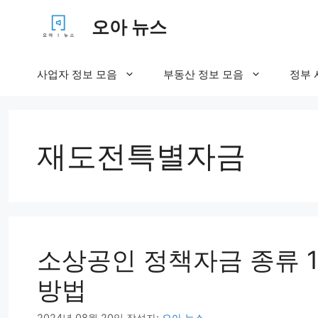
컨
오아 뉴스
텐
츠
로
사업자 정보 모음
부동산 정보 모음
정부 
건
너
뛰
기
재도전특별자금
소상공인 정책자금 종류 1
방법
2024년 08월 20일
작성자:
오아 뉴스