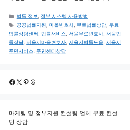
카
법률 정보
,
정부 시스템 사용방법
테
태
공공법률지원
,
마을변호사
,
무료법률상담
,
무료
고
그
법률상담센터
,
법률서비스
,
서울무료변호사
,
서울법
리
률상담
,
서울시마을변호사
,
서울시법률도움
,
서울시
주민서비스
,
주민센터상담
Facebook
X
Pinterest
Threads
마케팅 및 정부지원 컨설팅 업체 무료 컨설
팅 상담